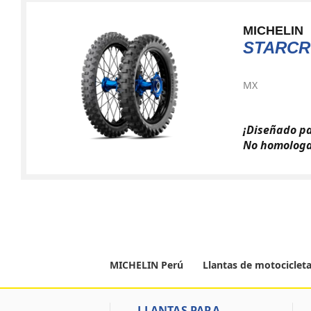
MICHELIN
STARCR
MX
¡Diseñado pa
No homologa
MICHELIN Perú
Llantas de motociclet
LLANTAS PARA