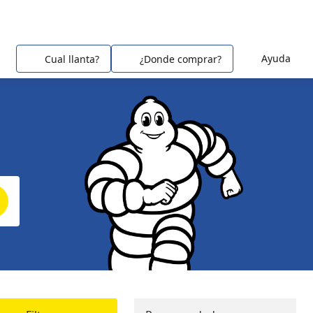
Ayuda
Cual llanta?
¿Donde comprar?