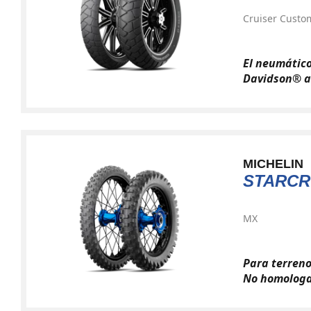
Cruiser Custo
El neumático
Davidson® a
MICHELIN
STARCR
MX
Para terren
No homologa