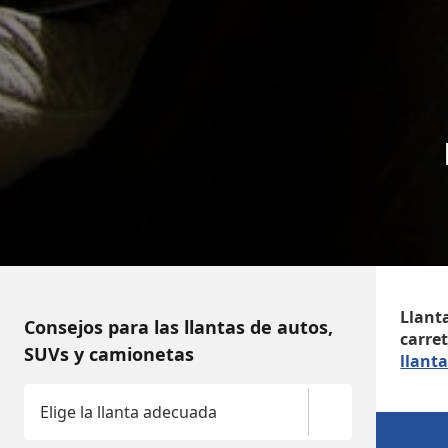
Llant
Consejos para las llantas de autos,
carre
SUVs y camionetas
llant
Elige la llanta adecuada