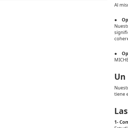
Al mis
● Opt
Nuest
signif
cohere
● Opt
MICHE
Un 
Nuestr
tiene 
Las
1- Co