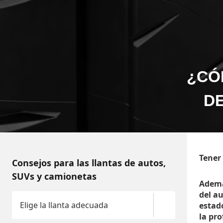
¿CÓ
DE
Tener
Consejos para las llantas de autos,
SUVs y camionetas
Ademá
del a
Elige la llanta adecuada
estado
la pr