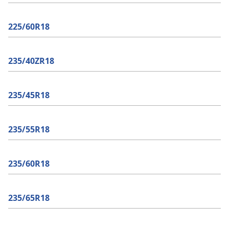
225/60R18
235/40ZR18
235/45R18
235/55R18
235/60R18
235/65R18