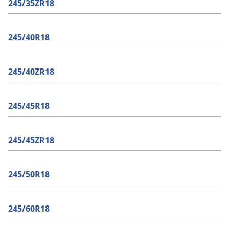
245/35ZR18
245/40R18
245/40ZR18
245/45R18
245/45ZR18
245/50R18
245/60R18