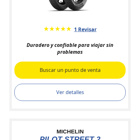
★★★★★
☆☆☆☆☆
1 Revisar
Duradero y confiable para viajar sin
problemas
Buscar un punto de venta
Ver detalles
MICHELIN
PILOT STREET 2