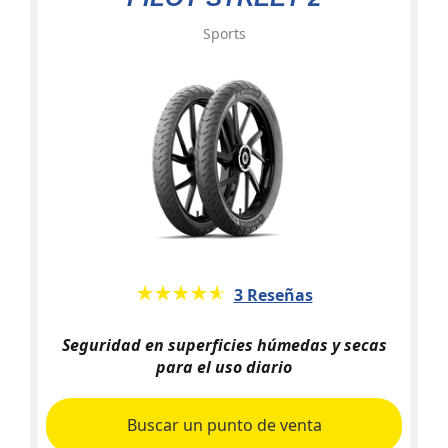
Sports
★★★★★
☆☆☆☆☆
3 Reseñas
Seguridad en superficies húmedas y secas
para el uso diario
Buscar un punto de venta