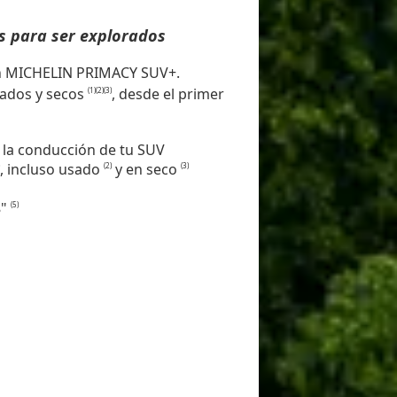
s para ser explorados
on MICHELIN PRIMACY SUV+.
jados y secos
, desde el primer
(1)
(2)
(3)
la conducción de tu SUV
, incluso usado
y en seco
(2)
(3)
8"
(5)