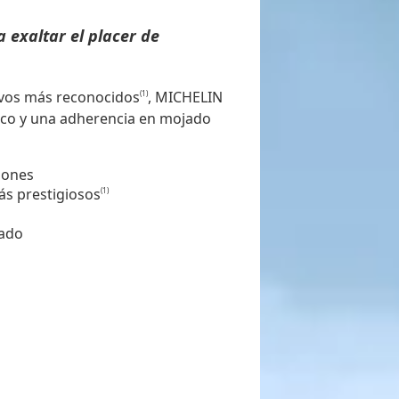
 exaltar el placer de
ivos más reconocidos
, MICHELIN
(1)
eco y una adherencia en mojado
iones
ás prestigiosos
(1)
jado