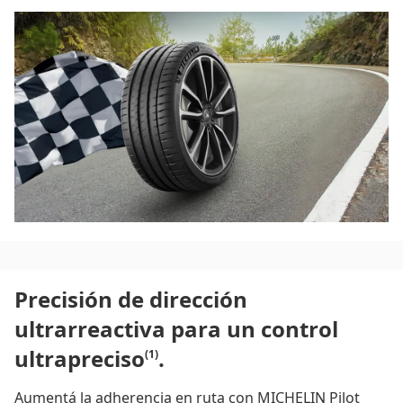
gracias a las TECNOLOGÍAS MICHELIN PILOT SPORT.
Este neumático de MICHELIN cuenta con la tecnología
Bi-Compound para optimizar el rendimiento en
circuito, ofreciéndote la emoción de la conducción
tanto en seco como en mojado.
Precisión de dirección
ultrarreactiva para un control
ultrapreciso
.
(1)
Aumentá la adherencia en ruta con MICHELIN Pilot