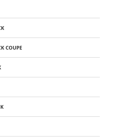
CK
CK COUPE
K
CK