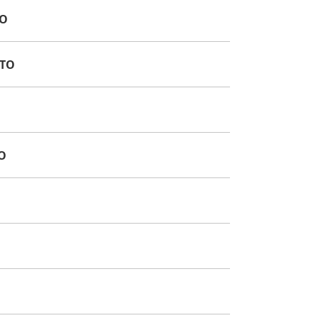
TO
UTO
O