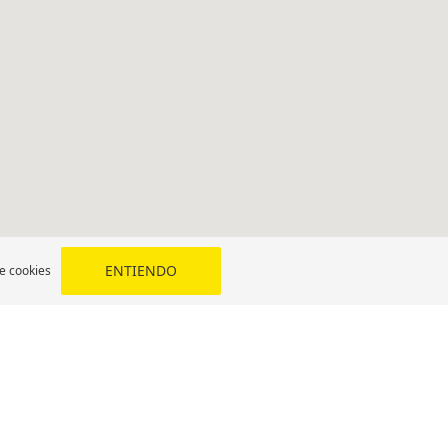
ENTIENDO
de cookies
AYUDA
de
Preguntas frecuentes