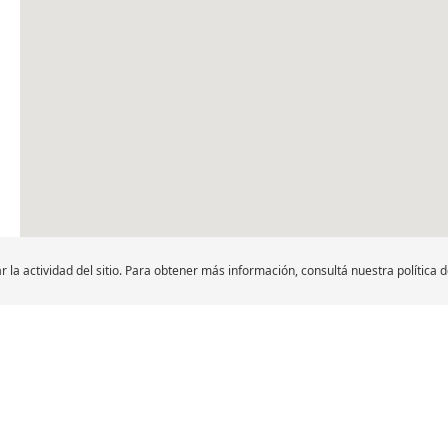
Leyenda
r la actividad del sitio. Para obtener más información, consultá nuestra política 
LLANTAS PARA MOTO Y
DISTRIBUIDORES
SCOOTER
Buscar distribuidores 