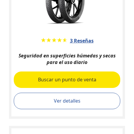
★★★★★
☆☆☆☆☆
3 Reseñas
Seguridad en superficies húmedas y secas
para el uso diario
Buscar un punto de venta
Ver detalles