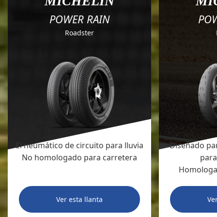
MICHELIN
MI
POWER RAIN
POW
Roadster
El neumático de circuito para lluvia
Diseñado par
No homologado para carretera
para
Homologad
Ver esta llanta
Ver