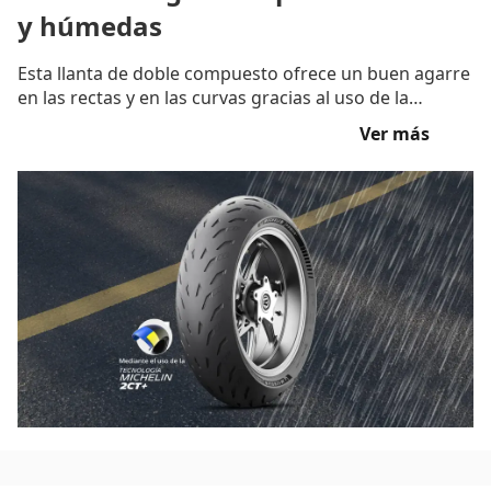
y húmedas
Esta llanta de doble compuesto ofrece un buen agarre
en las rectas y en las curvas gracias al uso de la
tecnología MICHELIN 2CT + en la parte trasera y de la
Ver más
tecnología MICHELIN 2CT en la parte delantera. Una
relación del 11% y la tecnología MICHELIN Silica en la
llanta trasera garantizan el máximo disfrute en
carreteras secas y una mayor seguridad en carreteras
mojadas.
(1)