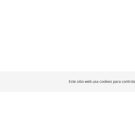
Este sitio web usa cookies para controla
MICHELIN Perú
inicio auto
Distrib
LLANTAS PARA
AUTOMÓVILES, SUV Y