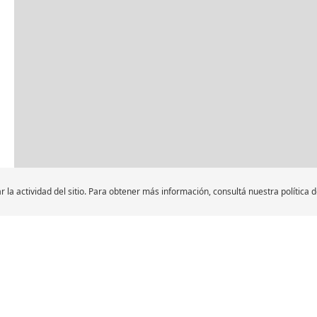
Leyenda
r la actividad del sitio. Para obtener más información, consultá nuestra política 
Distribuidores de llantas de Car en AV. ALFRED
uidores Autorizados Michelin
LLANTAS PARA MOTO Y
DISTRIBUIDORES
SCOOTER
Buscar distribuidores 