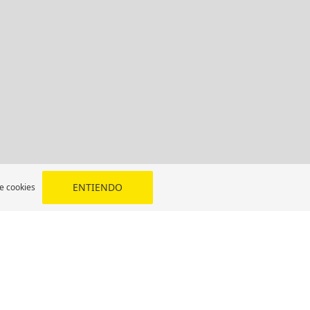
ENTIENDO
de cookies
VAN LLANTAS
O MENDIOLA 6145, 15306 LIMA LIMA
AYUDA
de
Preguntas frecuentes