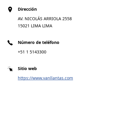
Dirección
AV. NICOLÁS ARRIOLA 2558
15021 LIMA LIMA
Llamar
Sitio web
Instrucción
Número de teléfono
+51 1 5143300
CASOLI S.A.C
6
AV REPUBLICA DE PANAMA 6399
7.13 km
15048 LIMA LIMA
Sitio web
https://www.vanllantas.com
Llamar
Sitio web
Instrucción
NEUMATICOS CHICLAYO
7
CALLE NACIONES UNIDAS, 1455