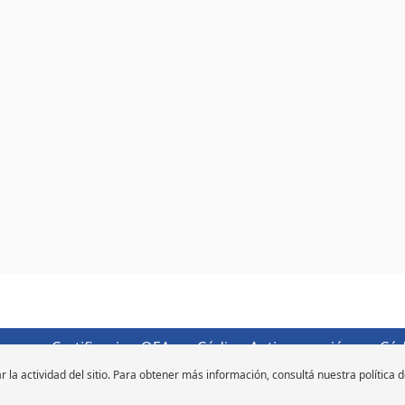
 uso
Certificacion OEA
Código Anticorrupción
Cód
r la actividad del sitio. Para obtener más información, consultá nuestra política 
Derechos de autor ©2026 Michelin. Todos los derechos reservados