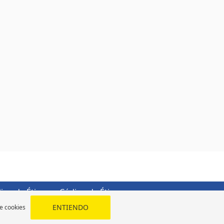
igo de Ética
Código de Ética
ENTIENDO
de cookies