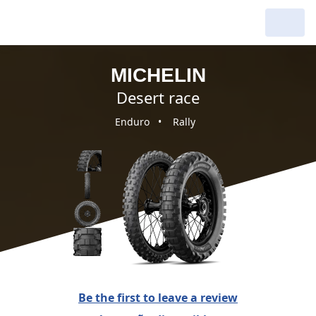
MICHELIN
desert race
Enduro
Rally
Be the first to leave a review