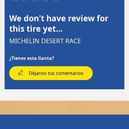
We don't have review for
this tire yet…
MICHELIN DESERT RACE
¿Tienes esta llanta?
Déjanos tus comentarios