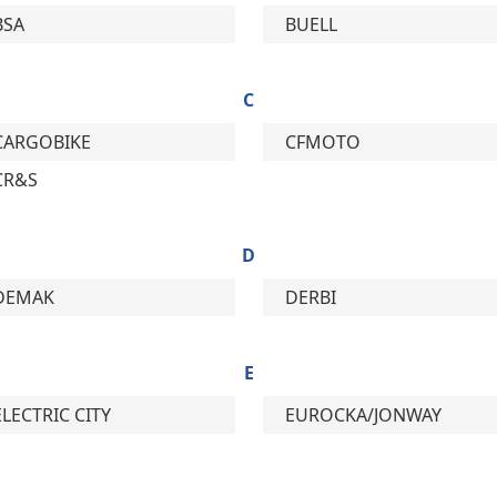
BSA
BUELL
C
CARGOBIKE
CFMOTO
CR&S
D
DEMAK
DERBI
E
ELECTRIC CITY
EUROCKA/JONWAY