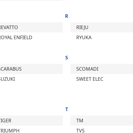
R
REVATTO
RIEJU
ROYAL ENFIELD
RYUKA
S
SCARABUS
SCOMADI
SUZUKI
SWEET ELEC
T
TIGER
TM
TRIUMPH
TVS