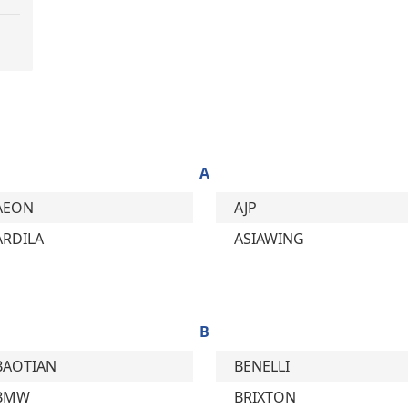
A
AEON
AJP
ARDILA
ASIAWING
B
BAOTIAN
BENELLI
BMW
BRIXTON