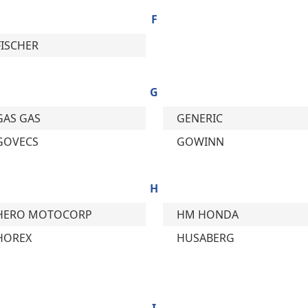
F
FISCHER
G
GAS GAS
GENERIC
GOVECS
GOWINN
H
HERO MOTOCORP
HM HONDA
HOREX
HUSABERG