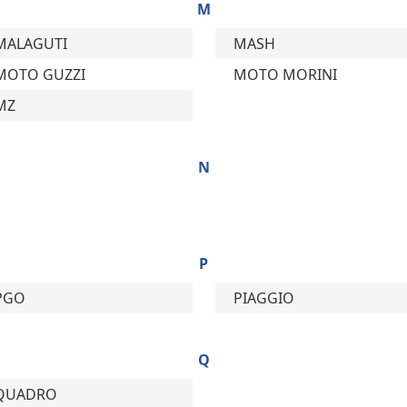
M
MALAGUTI
MASH
MOTO GUZZI
MOTO MORINI
MZ
N
P
PGO
PIAGGIO
Q
QUADRO