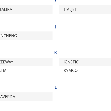
I
ITALIKA
ITALJET
J
JINCHENG
K
KEEWAY
KINETIC
KTM
KYMCO
L
LAVERDA