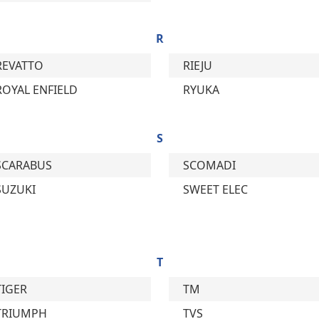
R
REVATTO
RIEJU
ROYAL ENFIELD
RYUKA
S
SCARABUS
SCOMADI
SUZUKI
SWEET ELEC
T
TIGER
TM
TRIUMPH
TVS