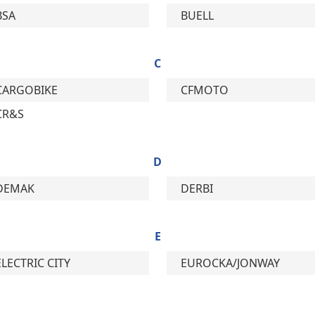
BSA
BUELL
C
CARGOBIKE
CFMOTO
CR&S
D
DEMAK
DERBI
E
ELECTRIC CITY
EUROCKA/JONWAY