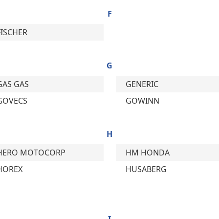
F
FISCHER
G
GAS GAS
GENERIC
GOVECS
GOWINN
H
HERO MOTOCORP
HM HONDA
HOREX
HUSABERG