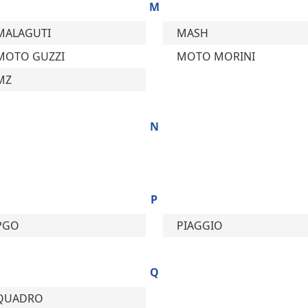
M
MALAGUTI
MASH
MOTO GUZZI
MOTO MORINI
MZ
N
P
PGO
PIAGGIO
Q
QUADRO