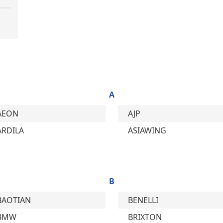
A
AEON
AJP
ARDILA
ASIAWING
B
BAOTIAN
BENELLI
BMW
BRIXTON