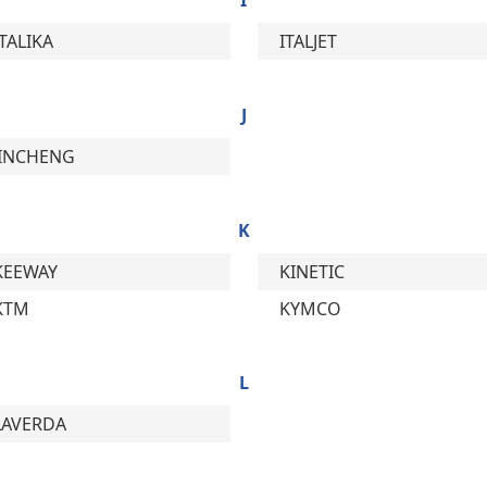
I
ITALIKA
ITALJET
J
JINCHENG
K
KEEWAY
KINETIC
KTM
KYMCO
L
LAVERDA