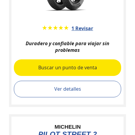
★★★★★
☆☆☆☆☆
1 Revisar
Duradero y confiable para viajar sin
problemas
Buscar un punto de venta
Ver detalles
MICHELIN
PILOT STREET 2