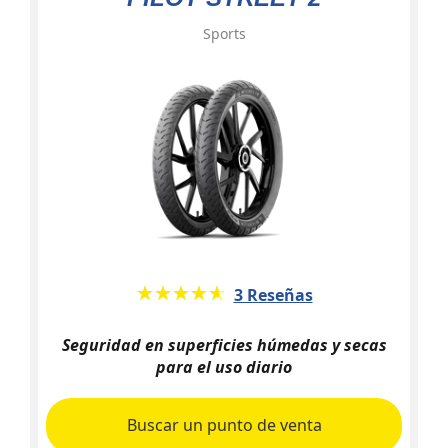
Sports
★★★★★
☆☆☆☆☆
3 Reseñas
Seguridad en superficies húmedas y secas
para el uso diario
Buscar un punto de venta