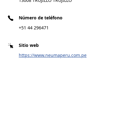
13008 TRUJILLO TRUJILLO
MICHELIN Perú
Distribuidores de llantas de Car en
Número de teléfono
CARRETERA PANAMERICANA NORTE KM 561, 13008
NEUMA PERU CONTRATISTAS
TRUJILLO TRUJILLO
+51 44 296471
GENERALES
Sitio web
LLANTAS PARA AUTOMÓVILES, SUV Y CAMIONETAS
https://www.neumaperu.com.pe
LLANTAS PARA MOTO Y SCOOTER
DISTRIBUIDORES
AYUDA