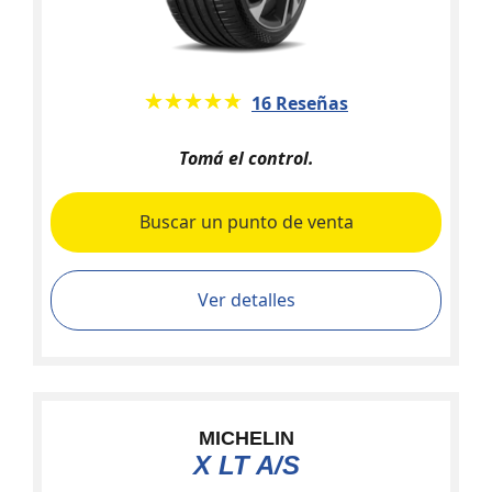
★★★★★
☆☆☆☆☆
16 Reseñas
Tomá el control.
Buscar un punto de venta
Ver detalles
MICHELIN
X LT A/S