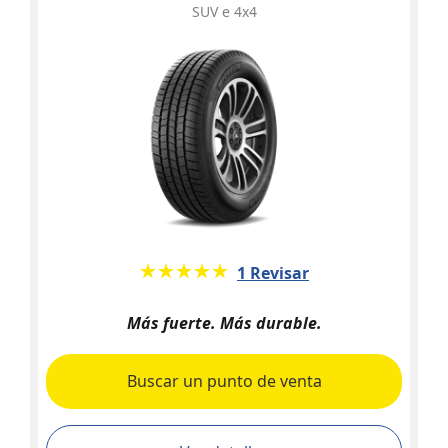
SUV e 4x4
★★★★★
☆☆☆☆☆
1 Revisar
Más fuerte. Más durable.
Buscar un punto de venta