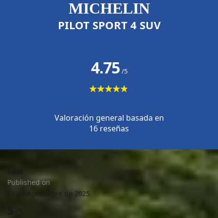
MICHELIN
PILOT SPORT 4 SUV
4.75
/5
★★★★★
★★★★★
Valoración general basada en
16 reseñas
Luis
Published on
21 de noviembre de 2025
5
/5