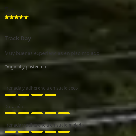
5
/5
★★★★★
★★★★★
Track Day
Muy buenas experiencias en piso mojado
Originally posted on
Frenada y adherencia en suelo seco
Duración
Frenada y adherencia en suelo mojado