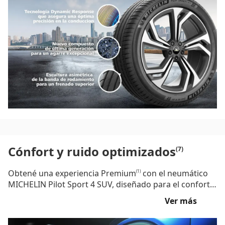
una robustez dedicada a los SUV. Además, se beneficia
del protector de llanta MICHELIN para una mayor
resistencia.
Cónfort y ruido optimizados
(7)
Obtené una experiencia Premium
con el neumático
(1)
MICHELIN Pilot Sport 4 SUV, diseñado para el confort y
la reducción del ruido. Diseño de la banda de
Ver más
rodamiento y estructura optimizados para reducir el
ruido y mejorar el confort, a vos y tus pasajeros les