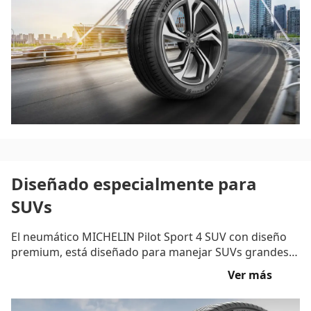
precisa en la conducción, la Tecnología Dynamic-
response permite una óptima respuesta a cada
movimiento del volante
.
(4)
Diseñado especialmente para
SUVs
El neumático MICHELIN Pilot Sport 4 SUV con diseño
premium, está diseñado para manejar SUVs grandes,
potentes y deportivos. Este neumático de altas
Ver más
prestaciones cuenta con la tecnología MaxTouch y una
carcasa de 2 lonas para una excelente durabilidad
y
(5)