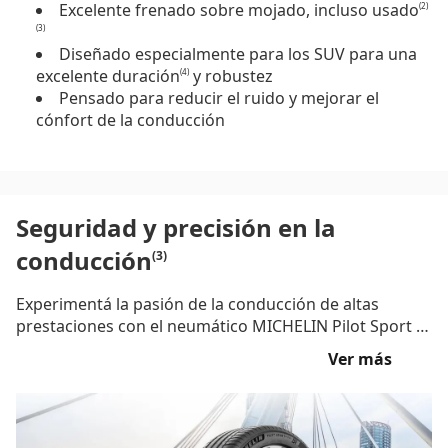
Excelente frenado sobre mojado, incluso usado
(2)
(3)
Diseñado especialmente para los SUV para una
excelente duración
y robustez
(4)
Pensado para reducir el ruido y mejorar el
cónfort de la conducción
Seguridad y precisión en la
conducción
(3)
Experimentá la pasión de la conducción de altas
prestaciones con el neumático MICHELIN Pilot Sport 4
SUV, con una seguridad diseñada para durar
. Con un
(3)
Ver más
diseño en la banda de rodamiento doblemente
deportivo, este neumático premium para SUV se
adhiere eficazmente a las rutas secas y frena de forma
excelente sobre mojado
. Con una reacción rápida y
(2)
(3)