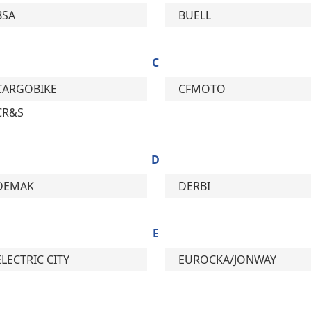
BSA
BUELL
C
CARGOBIKE
CFMOTO
CR&S
D
DEMAK
DERBI
E
ELECTRIC CITY
EUROCKA/JONWAY