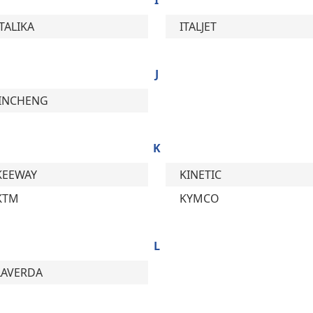
I
ITALIKA
ITALJET
J
JINCHENG
K
KEEWAY
KINETIC
KTM
KYMCO
L
LAVERDA