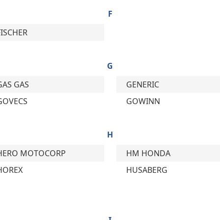
F
FISCHER
G
GAS GAS
GENERIC
GOVECS
GOWINN
H
HERO MOTOCORP
HM HONDA
HOREX
HUSABERG