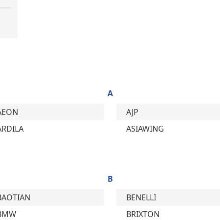
A
AEON
AJP
ARDILA
ASIAWING
B
BAOTIAN
BENELLI
BMW
BRIXTON