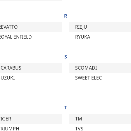
R
REVATTO
RIEJU
ROYAL ENFIELD
RYUKA
S
SCARABUS
SCOMADI
SUZUKI
SWEET ELEC
T
TIGER
TM
TRIUMPH
TVS