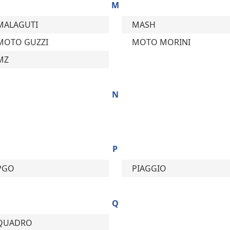
M
MALAGUTI
MASH
MOTO GUZZI
MOTO MORINI
MZ
N
P
PGO
PIAGGIO
Q
QUADRO