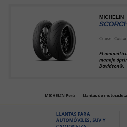
MICHELIN
SCORCH
Cruiser Custo
El neumátic
manejo óptim
Davidson®.
MICHELIN Perú
Llantas de motociclet
LLANTAS PARA
AUTOMÓVILES, SUV Y
CAMIONETAS