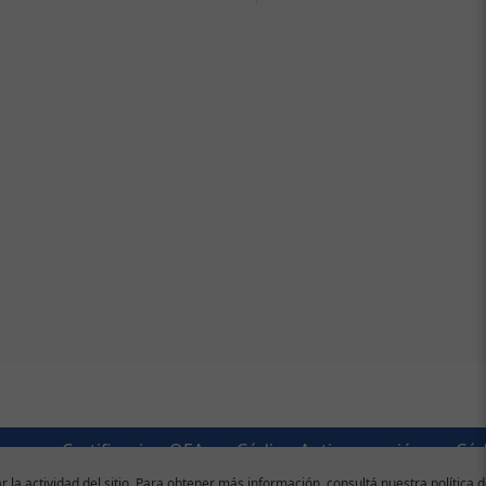
 uso
Certificacion OEA
Código Anticorrupción
Cód
r la actividad del sitio. Para obtener más información, consultá nuestra política 